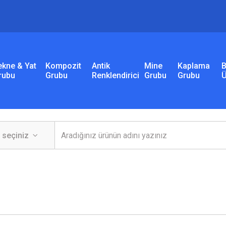
ekne & Yat
Kompozit
Antik
Mine
Kaplama
B
rubu
Grubu
Renklendirici
Grubu
Grubu
Ü