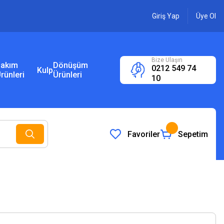
Giriş Yap
Üye Ol
Bize Ulaşın
akım
Dönüşüm
0212 549 74
Kulp
rünleri
Ürünleri
10
Favoriler
Sepetim