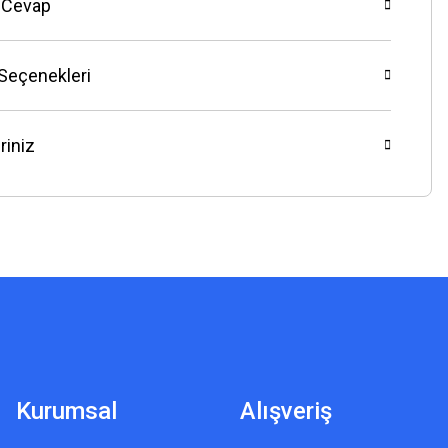
 Cevap
 Seçenekleri
riniz
Kurumsal
Alışveriş