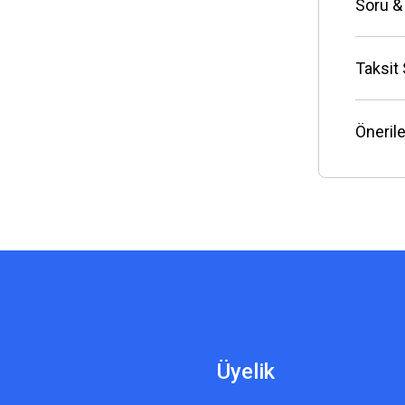
Soru &
Taksit
Önerile
Üyelik