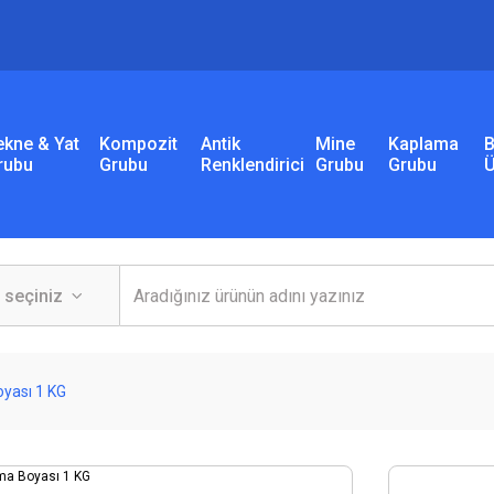
ekne & Yat
Kompozit
Antik
Mine
Kaplama
B
rubu
Grubu
Renklendirici
Grubu
Grubu
Ü
yası 1 KG