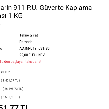
rin 911 P.U. Güverte Kaplama
sı 1 KG
m
Tekne & Yat
Demarin
du
ADJNRU19_d31f80
22,00 EUR + KDV
TL den başlayan taksitlerle!
EKLER
- ( 1.451,77 TL )
 - ( 26.395,73 TL )
- ( 6.598,93 TL )
51,77 TL