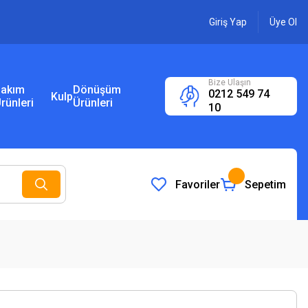
Giriş Yap
Üye Ol
Bize Ulaşın
akım
Dönüşüm
0212 549 74
Kulp
rünleri
Ürünleri
10
Favoriler
Sepetim