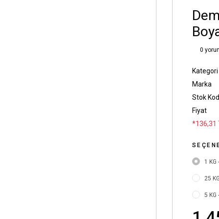
Dema
Boya
0 yoru
Kategori
Marka
Stok Ko
Fiyat
*136,31 
SEÇEN
1 KG 
25 KG
5 KG 
1.4