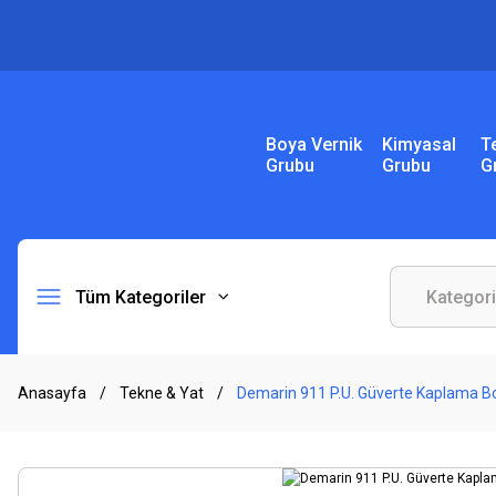
Boya Vernik
Kimyasal
T
Grubu
Grubu
G
Tüm Kategoriler
Anasayfa
Tekne & Yat
Demarin 911 P.U. Güverte Kaplama Bo