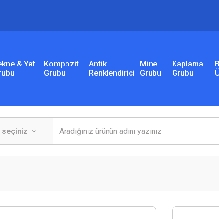
ekne & Yat
Kompozit
Antik
Mine
Kaplama
B
rubu
Grubu
Renklendirici
Grubu
Grubu
Ü