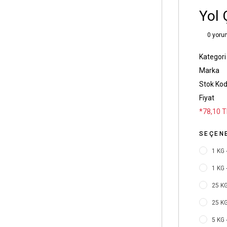
Yol 
0 yoru
Kategori
Marka
Stok Ko
Fiyat
*78,10 T
SEÇEN
1 KG 
1 KG -
25 KG
25 KG
5 KG 