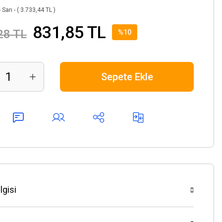
 Sarı - ( 3.733,44 TL )
831,85 TL
28 TL
%10
Sepete Ekle
lgisi