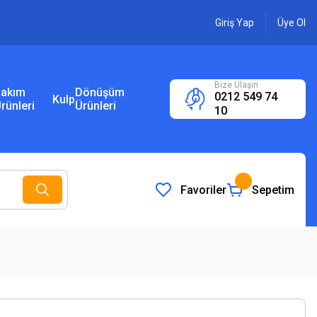
Giriş Yap
Üye Ol
Bize Ulaşın
akım
Dönüşüm
0212 549 74
Kulp
rünleri
Ürünleri
10
Favoriler
Sepetim