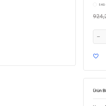
5 KG -
924,
Ürün Bi