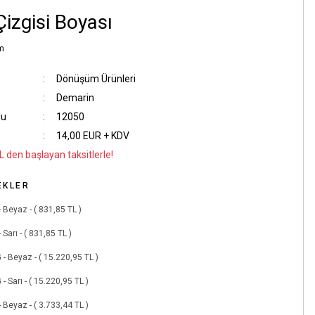
Çizgisi Boyası
m
Dönüşüm Ürünleri
Demarin
du
12050
14,00 EUR + KDV
L den başlayan taksitlerle!
EKLER
- Beyaz - ( 831,85 TL )
 Sarı - ( 831,85 TL )
 - Beyaz - ( 15.220,95 TL )
 - Sarı - ( 15.220,95 TL )
- Beyaz - ( 3.733,44 TL )