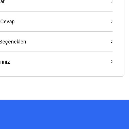
ar
 Cevap
 Seçenekleri
riniz