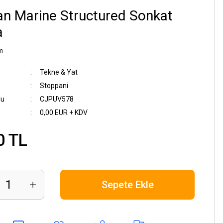
an Marine Structured Sonkat
a
m
Tekne & Yat
Stoppani
du
CJPUV578
0,00 EUR + KDV
0 TL
Sepete Ekle