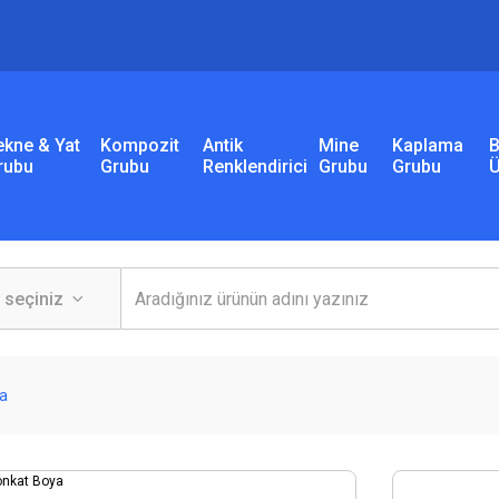
ekne & Yat
Kompozit
Antik
Mine
Kaplama
B
rubu
Grubu
Renklendirici
Grubu
Grubu
Ü
ya