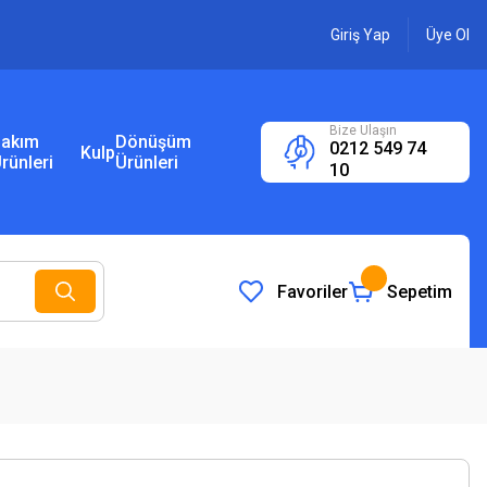
Giriş Yap
Üye Ol
Bize Ulaşın
akım
Dönüşüm
0212 549 74
Kulp
rünleri
Ürünleri
10
Favoriler
Sepetim