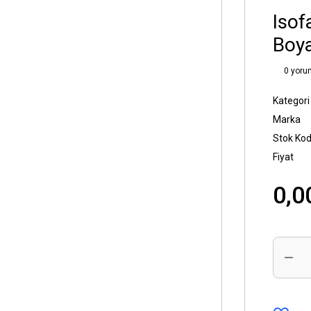
Isof
Boy
0 yoru
Kategori
Marka
Stok Ko
Fiyat
0,0