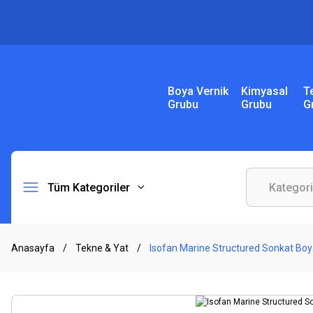
Boya Vernik
Kimyasal
T
Grubu
Grubu
G
Tüm Kategoriler
Anasayfa
Tekne & Yat
Isofan Marine Structured Sonkat Bo