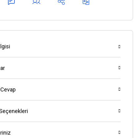
lgisi
ar
 Cevap
 Seçenekleri
riniz