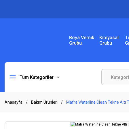
Boya Vernik
Kimyasal
T
Grubu
Grubu
G
Tüm Kategoriler
Anasayfa
Bakım Ürünleri
Mafra Waterline Clean Tekne Altı 