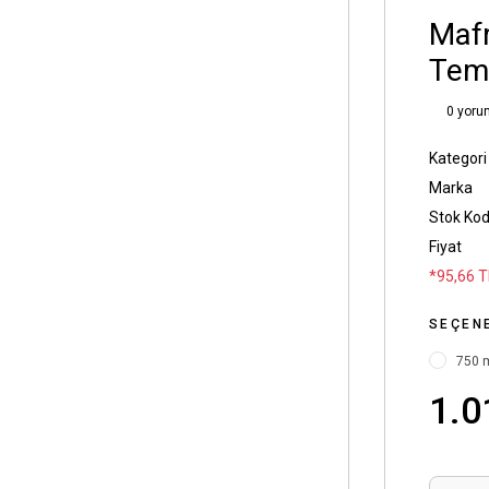
Mafr
Temi
0 yoru
Kategori
Marka
Stok Ko
Fiyat
*95,66 T
SEÇEN
750 m
1.0