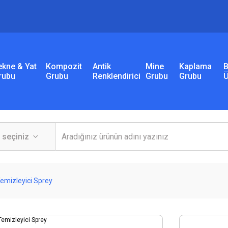
ekne & Yat
Kompozit
Antik
Mine
Kaplama
B
rubu
Grubu
Renklendirici
Grubu
Grubu
Ü
Temizleyici Sprey