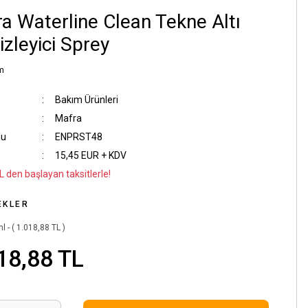
a Waterline Clean Tekne Altı
zleyici Sprey
m
Bakım Ürünleri
Mafra
du
ENPRST48
15,45 EUR + KDV
L den başlayan taksitlerle!
EKLER
l - ( 1.018,88 TL )
18,88 TL