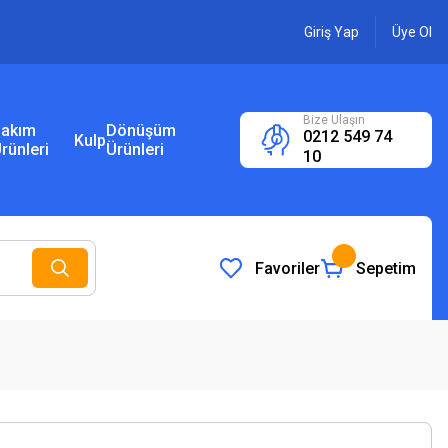
Giriş Yap
Üye Ol
Bize Ulaşın
akım
Dönüşüm
0212 549 74
Kulp
rünleri
Ürünleri
10
Favoriler
Sepetim