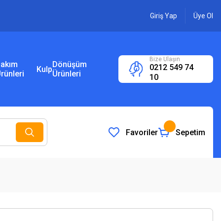
Giriş Yap
Üye Ol
Bize Ulaşın
akım
Dönüşüm
0212 549 74
Kulp
rünleri
Ürünleri
10
Favoriler
Sepetim