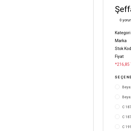
Şeff
0 yoru
Kategori
Marka
Stok Ko
Fiyat
*216,85 
SEÇEN
Beyaz
Beyaz
C 187
C 187
C 191