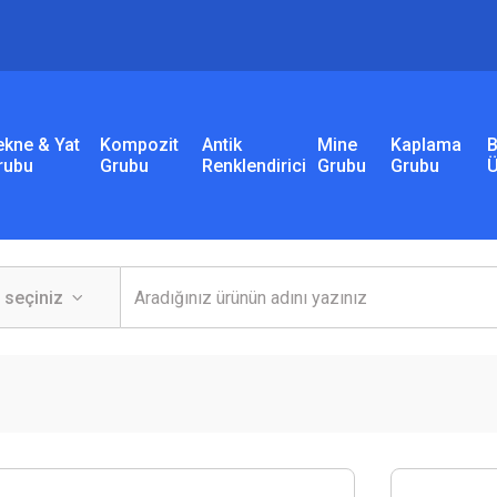
ekne & Yat
Kompozit
Antik
Mine
Kaplama
B
rubu
Grubu
Renklendirici
Grubu
Grubu
Ü