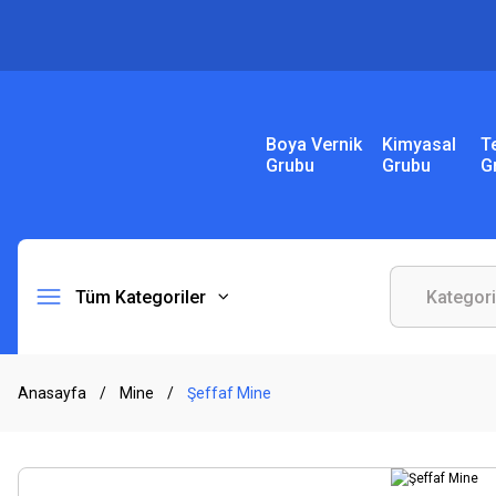
Boya Vernik
Kimyasal
T
Grubu
Grubu
G
Tüm Kategoriler
Anasayfa
Mine
Şeffaf Mine