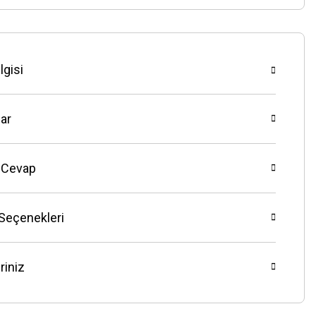
lgisi
ar
 Cevap
 Seçenekleri
riniz