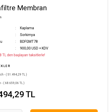
afiltre Membran
m
Kaplama
Sorkimya
du
BDFGMT78
900,00 USD + KDV
8 TL den başlayan taksitlerle!
EKLER
nch - ( 51.494,29 TL )
h - ( 68.659,06 TL )
494,29 TL