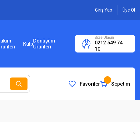
Giriş Yap
Üye Ol
Bize Ulaşın
akım
Dönüşüm
0212 549 74
Kulp
rünleri
Ürünleri
10
Favoriler
Sepetim