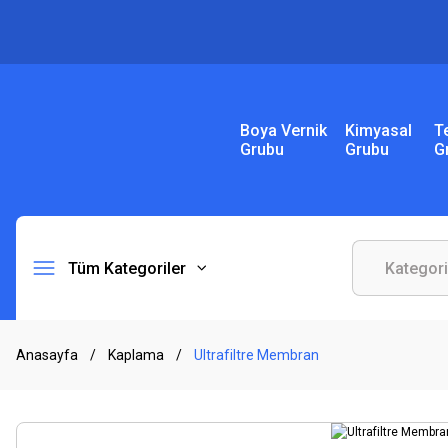
Boya Vernik
Kimyasal
T
Grubu
Grubu
G
Tüm Kategoriler
Anasayfa
Kaplama
Ultrafiltre Membran