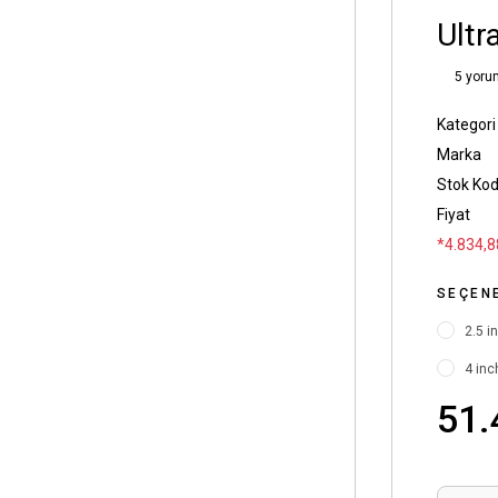
Ultr
5 yoru
Kategori
Marka
Stok Ko
Fiyat
*4.834,8
SEÇEN
2.5 i
4 inc
51.