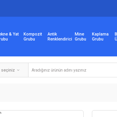
ekne & Yat
Kompozit
Antik
Mine
Kaplama
B
rubu
Grubu
Renklendirici
Grubu
Grubu
Ü