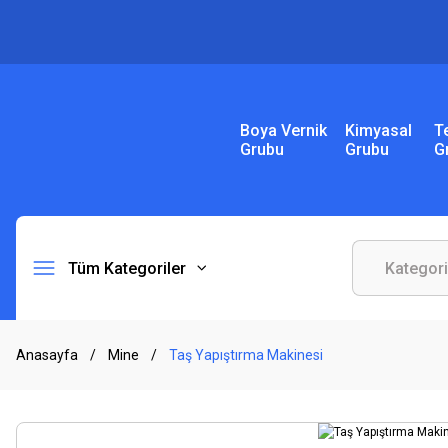
Boya Vernik
Kimyasal
T
Grubu
Grubu
G
Tüm Kategoriler
Anasayfa
Mine
Taş Yapıştırma Makinesi