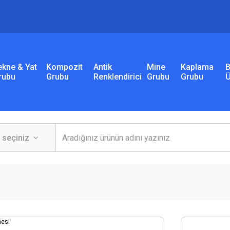
ekne & Yat
Kompozit
Antik
Mine
Kaplama
B
rubu
Grubu
Renklendirici
Grubu
Grubu
Ü