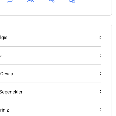
lgisi
ar
 Cevap
 Seçenekleri
riniz