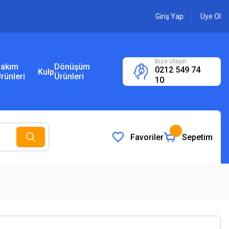
Giriş Yap
Üye Ol
Bize Ulaşın
akım
Dönüşüm
0212 549 74
Kulp
rünleri
Ürünleri
10
Favoriler
Sepetim