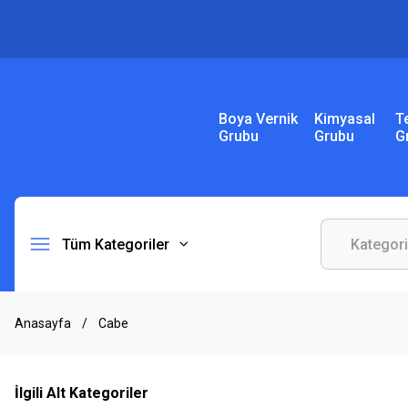
Boya Vernik
Kimyasal
T
Grubu
Grubu
G
Tüm Kategoriler
Anasayfa
Cabe
İlgili Alt Kategoriler